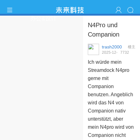
办公&设计
N4Pro und
Companion
trash2000
楼主
2025-12-
773
2
10 17:50:17
Ich würde mein
Streamdock N4pro
gerne mit
Companion
benutzen. Angeblich
wird das N4 von
Companion nativ
unterstützt, aber
mein N4pro wird von
Companion nicht