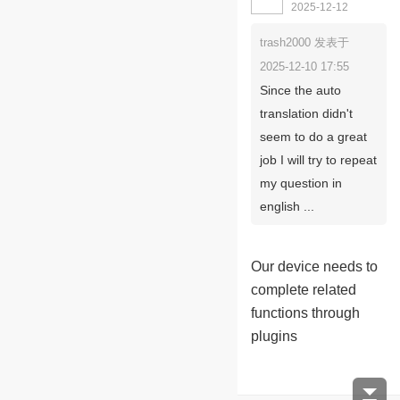
dockkey2023
2025-12-12
14:14:22
trash2000 发表于
2025-12-10 17:55
Since the auto
translation didn't
seem to do a great
job I will try to repeat
my question in
english ...
Our device needs to
complete related
functions through
plugins