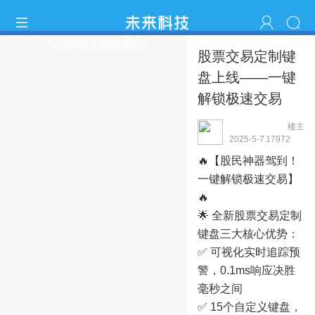
Stream Dock系列
股票交易定制键
盘上线——一键
解锁极速交易
楼主
streamdockhjf
2025-5-7
1797
2
16:25:21
🔥【股民神器驾到！
一键解锁极速交易】
🔥
🌟 全新股票交易定制
键盘三大核心优势：
✅ 可视化实时追踪预
警，0.1ms响应决胜
毫秒之间
✅ 15个自定义键盘，