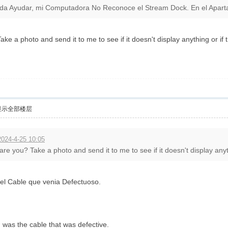
da Ayudar, mi Computadora No Reconoce el Stream Dock. En el Apart
ke a photo and send it to me to see if it doesn't display anything or if 
显示全部楼层
24-4-25 10:05
are you? Take a photo and send it to me to see if it doesn't display anyt
 el Cable que venia Defectuoso.
m was the cable that was defective.