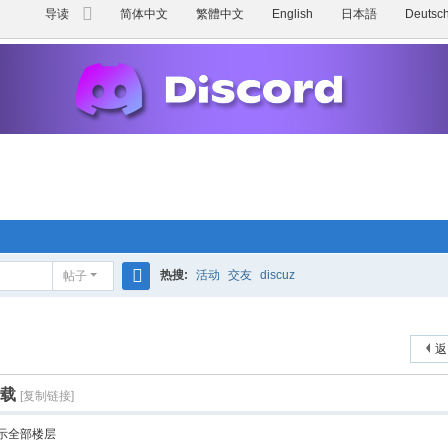
导读
简体中文
繁體中文
English
日本語
Deutsc
切
换
到
宽
版
热搜:
活动
交友
discuz
帖子
搜
索
返
下载
[复制链接]
示全部楼层