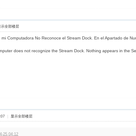
显示全部楼层
 mi Computadora No Reconoce el Stream Dock. En el Apartado de Num
uter does not recognize the Stream Dock. Nothing appears in the Se
:07
|
显示全部楼层
-25 04:12