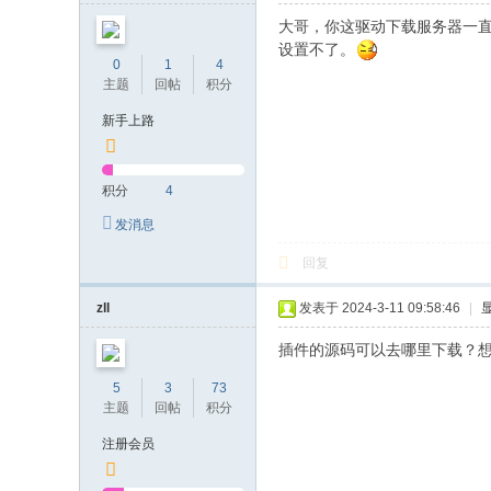
E
大哥，你这驱动下载服务器一直
F
设置不了。
0
1
4
or
主题
回帖
积分
u
新手上路
m
积分
4
发消息
回复
zll
发表于 2024-3-11 09:58:46
|
插件的源码可以去哪里下载？
5
3
73
主题
回帖
积分
注册会员