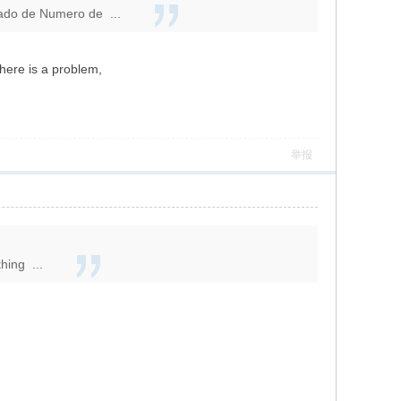
ado de Numero de ...
there is a problem,
举报
hing ...