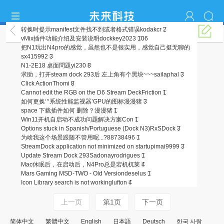
转换时提示manifest文件找不到或者格式错误
kodakcr
2
Stream Dock系列
vMix插件功能介绍及安装说明
dockkey2023
106
把N1玩出N4pro的感觉，虽然也不是很实用，感觉自己挺无聊的
sx415992
3
N1-2E18 桌面問題
yi230
8
求助，打开steam dock 293后 左上角有个黑块~~~
sailaphal
3
Click Action
Thomi
8
Cannot edit the RGB on the D6 Stream Deck
Friction
1
如何更换‘’‘系统性能监视器’GPU的图标
漫漫猪
3
space 下载插件如何 删除？
漫漫猪
1
Win11开机自启动不成功问题解决方案
Con
1
Options stuck in Spanish/Portuguese (Dock N3)
RxSDock
3
为啥我这个场景跟随不管用呢...?
88738496
1
StreamDock application not minimized on startup
imai9999
3
Update Stream Dock 293S
adonayrodrigues
1
Mac休眠后，在启动后，N4Pro总是宕机
杌莱
4
Mars Gaming MSD-TWO - Old Version
deselus
1
Icon Library search is not working
lufton
4
上一页
第1页
下一页
简体中文
繁體中文
English
日本語
Deutsch
한국 사람