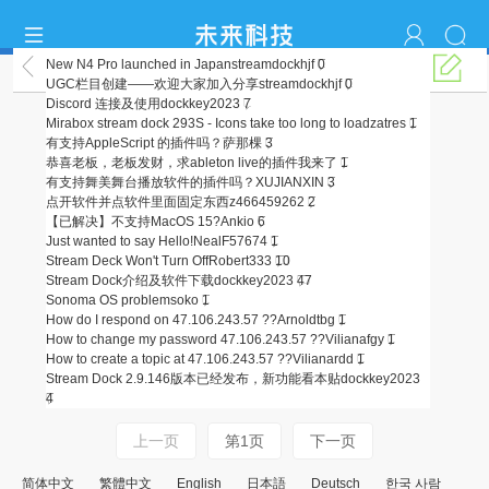
New N4 Pro launched in Japan
streamdockhjf
0
公告
UGC栏目创建——欢迎大家加入分享
streamdockhjf
0
Discord 连接及使用
dockkey2023
7
Mirabox stream dock 293S - Icons take too long to load
zatres
1
有支持AppleScript 的插件吗？
萨那棵
3
恭喜老板，老板发财，求ableton live的插件
我来了
1
有支持舞美舞台播放软件的插件吗？
XUJIANXIN
3
点开软件并点软件里面固定东西
z466459262
2
【已解决】不支持MacOS 15?
Ankio
6
Just wanted to say Hello!
NealF57674
1
Stream Deck Won't Turn Off
Robert333
10
Stream Dock介绍及软件下载
dockkey2023
47
Sonoma OS problem
soko
1
How do I respond on 47.106.243.57 ??
Arnoldtbg
1
How to change my password 47.106.243.57 ??
Vilianafgy
1
How to create a topic at 47.106.243.57 ??
Vilianardd
1
Stream Dock 2.9.146版本已经发布，新功能看本贴
dockkey2023
4
上一页
第1页
下一页
简体中文
繁體中文
English
日本語
Deutsch
한국 사람